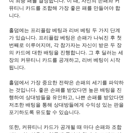
여 최종 패를 결정합니다. 이 때, 자신의 손패와 커
뮤티니 카드를 조합해 가장 좋은 패를 만들어야 합
니다.
홀덤에는 프리플랍 베팅과 리버 베팅 두 가지 단계
가 있습니다. 프리플랍 베팅은 손패가 나눠진 후 첫
번째로 이루어지며, 각 참가자는 자신이 받은 두 장
의 카드에 대한 배팅을 진행합니다. 그 후 딜러는 세
장의 커뮤티니 카드를 공개하고, 리버 베팅이 시작
됩니다.
홀덤에서 가장 중요한 전략은 손패의 세기를 파악하
는 것입니다. 좋은 손패를 받았다면 높은 배팅을 진
행하여 상대방들을 유인하고, 나쁜 손패를 받았다면
저조한 배팅을 통해 상대방들에게 수익성 있는 판을
포기하도록 유도할 수 있습니다.
또한, 커뮤티니 카드가 공개될 때 마다 손패와 조합