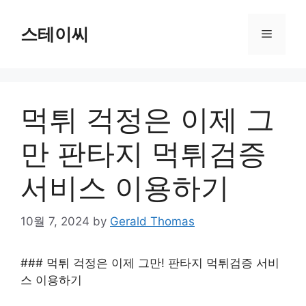
Skip
to
스테이씨
Menu
content
먹튀 걱정은 이제 그
만 판타지 먹튀검증
서비스 이용하기
10월 7, 2024
by
Gerald Thomas
### 먹튀 걱정은 이제 그만! 판타지 먹튀검증 서비
스 이용하기