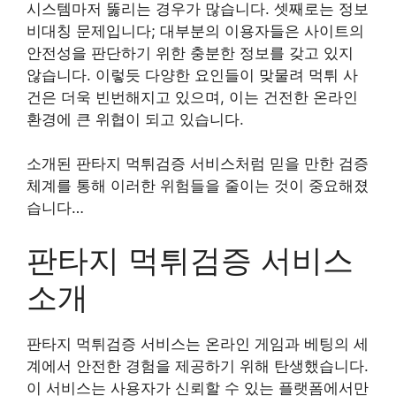
시스템마저 뚫리는 경우가 많습니다. 셋째로는 정보
비대칭 문제입니다; 대부분의 이용자들은 사이트의
안전성을 판단하기 위한 충분한 정보를 갖고 있지
않습니다. 이렇듯 다양한 요인들이 맞물려 먹튀 사
건은 더욱 빈번해지고 있으며, 이는 건전한 온라인
환경에 큰 위협이 되고 있습니다.
소개된 판타지 먹튀검증 서비스처럼 믿을 만한 검증
체계를 통해 이러한 위험들을 줄이는 것이 중요해졌
습니다…
판타지 먹튀검증 서비스
소개
판타지 먹튀검증 서비스는 온라인 게임과 베팅의 세
계에서 안전한 경험을 제공하기 위해 탄생했습니다.
이 서비스는 사용자가 신뢰할 수 있는 플랫폼에서만