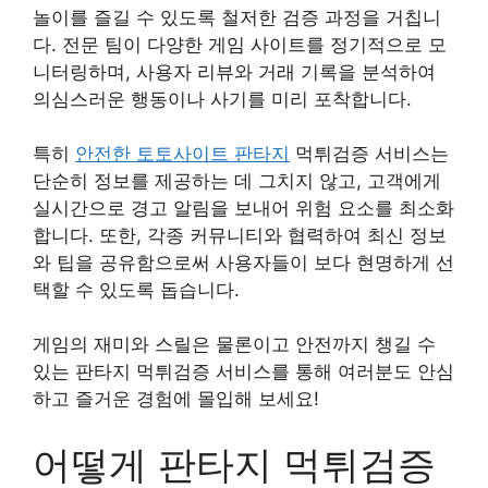
놀이를 즐길 수 있도록 철저한 검증 과정을 거칩니
다. 전문 팀이 다양한 게임 사이트를 정기적으로 모
니터링하며, 사용자 리뷰와 거래 기록을 분석하여
의심스러운 행동이나 사기를 미리 포착합니다.
특히
안전한 토토사이트 판타지
먹튀검증 서비스는
단순히 정보를 제공하는 데 그치지 않고, 고객에게
실시간으로 경고 알림을 보내어 위험 요소를 최소화
합니다. 또한, 각종 커뮤니티와 협력하여 최신 정보
와 팁을 공유함으로써 사용자들이 보다 현명하게 선
택할 수 있도록 돕습니다.
게임의 재미와 스릴은 물론이고 안전까지 챙길 수
있는 판타지 먹튀검증 서비스를 통해 여러분도 안심
하고 즐거운 경험에 몰입해 보세요!
어떻게 판타지 먹튀검증