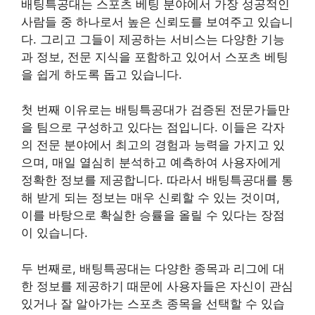
배팅특공대는 스포츠 베팅 분야에서 가장 성공적인
사람들 중 하나로서 높은 신뢰도를 보여주고 있습니
다. 그리고 그들이 제공하는 서비스는 다양한 기능
과 정보, 전문 지식을 포함하고 있어서 스포츠 베팅
을 쉽게 하도록 돕고 있습니다.
첫 번째 이유로는 배팅특공대가 검증된 전문가들만
을 팀으로 구성하고 있다는 점입니다. 이들은 각자
의 전문 분야에서 최고의 경험과 능력을 가지고 있
으며, 매일 열심히 분석하고 예측하여 사용자에게
정확한 정보를 제공합니다. 따라서 배팅특공대를 통
해 받게 되는 정보는 매우 신뢰할 수 있는 것이며,
이를 바탕으로 확실한 승률을 올릴 수 있다는 장점
이 있습니다.
두 번째로, 배팅특공대는 다양한 종목과 리그에 대
한 정보를 제공하기 때문에 사용자들은 자신이 관심
있거나 잘 알아가는 스포츠 종목을 선택할 수 있습