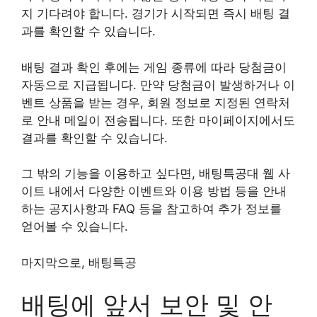
지 기다려야 합니다. 경기가 시작되면 즉시 배팅 결
과를 확인할 수 있습니다.
배팅 결과 확인 후에는 게임 종류에 따라 당첨금이
자동으로 지급됩니다. 만약 당첨금이 발생하거나 이
벤트 상품을 받는 경우, 회원 정보로 지정된 연락처
로 안내 메일이 전송됩니다. 또한 마이페이지에서도
결과를 확인할 수 있습니다.
그 밖의 기능을 이용하고 싶다면, 배팅특공대 웹 사
이트 내에서 다양한 이벤트와 이용 방법 등을 안내
하는 공지사항과 FAQ 등을 참고하여 추가 정보를
얻어볼 수 있습니다.
마지막으로, 배팅특공
배팅에 앞서 보안 및 안