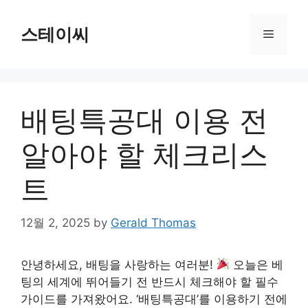
Skip
to
스테이씨
Menu
content
배팅특공대 이용 전
알아야 할 체크리스
트
12월 2, 2025
by
Gerald Thomas
안녕하세요, 배팅을 사랑하는 여러분!
오늘은 베
팅의 세계에 뛰어들기 전 반드시 체크해야 할 필수
가이드를 가져왔어요. ‘배팅특공대’를 이용하기 전에