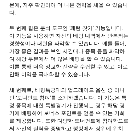
문에, 자주 확인하여 더 나은 전략을 세울 수 있습니
다.
두 번째 팁은 분석 도구인 ‘패턴 찾기’ 기능입니다.
이 기능을 사용하면 자신의 베팅 내역에서 반복되는
경향성이나 패턴을 파악할 수 있습니다. 예를 들어,
가장 좋은 결과를 보인 시간대나 종목 등을 파악하
여 해당 부분에서 더 많은 베팅을 할 수 있습니다.
이를 통해 더욱 정교한 전략을 수립할 수 있고, 이로
인해 이익을 극대화할 수 있습니다.
세 번째로, 배팅특공대의 업그레이드 옵션 중 하나
인 ‘토너먼트 참여’를 소개하겠습니다. 이 기능은 특
정 종목에 대한 특별경기가 진행되는 경우 해당 경
기에 베팅하여 보너스 포인트를 얻을 수 있는 기회
를 제공합니다. 또한 다양한 토너먼트에 참여함으로
써 자신의 실력을 증명하고 랭킹에서 상위에 위치