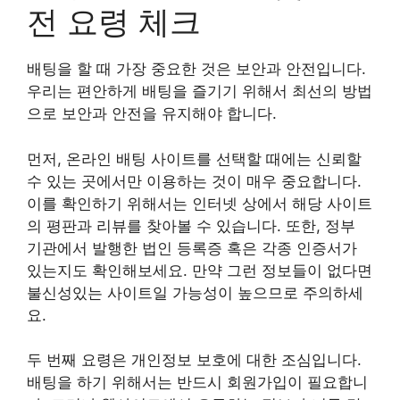
전 요령 체크
배팅을 할 때 가장 중요한 것은 보안과 안전입니다.
우리는 편안하게 배팅을 즐기기 위해서 최선의 방법
으로 보안과 안전을 유지해야 합니다.
먼저, 온라인 배팅 사이트를 선택할 때에는 신뢰할
수 있는 곳에서만 이용하는 것이 매우 중요합니다.
이를 확인하기 위해서는 인터넷 상에서 해당 사이트
의 평판과 리뷰를 찾아볼 수 있습니다. 또한, 정부
기관에서 발행한 법인 등록증 혹은 각종 인증서가
있는지도 확인해보세요. 만약 그런 정보들이 없다면
불신성있는 사이트일 가능성이 높으므로 주의하세
요.
두 번째 요령은 개인정보 보호에 대한 조심입니다.
배팅을 하기 위해서는 반드시 회원가입이 필요합니