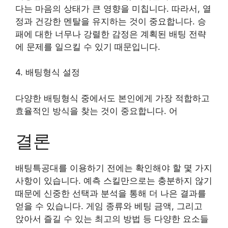
다는 마음의 상태가 큰 영향을 미칩니다. 따라서, 열
정과 건강한 멘탈을 유지하는 것이 중요합니다. 승
패에 대한 너무나 강렬한 감정은 계획된 배팅 전략
에 문제를 일으킬 수 있기 때문입니다.
4. 배팅형식 설정
다양한 배팅형식 중에서도 본인에게 가장 적합하고
효율적인 방식을 찾는 것이 중요합니다. 어
결론
배팅특공대를 이용하기 전에는 확인해야 할 몇 가지
사항이 있습니다. 예측 스킬만으로는 충분하지 않기
때문에 신중한 선택과 분석을 통해 더 나은 결과를
얻을 수 있습니다. 게임 종류와 베팅 금액, 그리고
앉아서 즐길 수 있는 최고의 방법 등 다양한 요소들