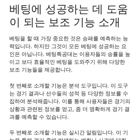
베팅에 성공하는 데 도움
이 되는 보조 기능 소개
베팅을 할 때 가장 중요한 것은 승패를 예측하는 능
력입니다. 하지만 그것이 모든 베팅에 성공하는 요
인은 아닙니다. 베팅특공대는 이용자들의 승률을 높
이고 보다 효율적인 베팅을 도와주기 위해 다양한
보조 기능들을 제공합니다.
첫 번째로 소개할 기능은 분석 도구입니다. 이 도구
는 경기 결과나 선수들의 성적 등 다양한 정보를 수
집하여 분석해줍니다. 이를 통해 사용자들은 경기의
상황과 관련된 정보를 얻고, 좀 더 명확하게 경기 결
과를 예측할 수 있습니다.
두 번째로 소개할 기능은 실시간 알림입니다. 이 기