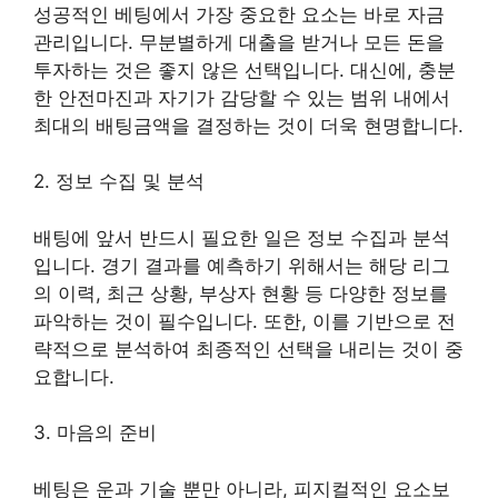
성공적인 베팅에서 가장 중요한 요소는 바로 자금
관리입니다. 무분별하게 대출을 받거나 모든 돈을
투자하는 것은 좋지 않은 선택입니다. 대신에, 충분
한 안전마진과 자기가 감당할 수 있는 범위 내에서
최대의 배팅금액을 결정하는 것이 더욱 현명합니다.
2. 정보 수집 및 분석
배팅에 앞서 반드시 필요한 일은 정보 수집과 분석
입니다. 경기 결과를 예측하기 위해서는 해당 리그
의 이력, 최근 상황, 부상자 현황 등 다양한 정보를
파악하는 것이 필수입니다. 또한, 이를 기반으로 전
략적으로 분석하여 최종적인 선택을 내리는 것이 중
요합니다.
3. 마음의 준비
베팅은 운과 기술 뿐만 아니라, 피지컬적인 요소보