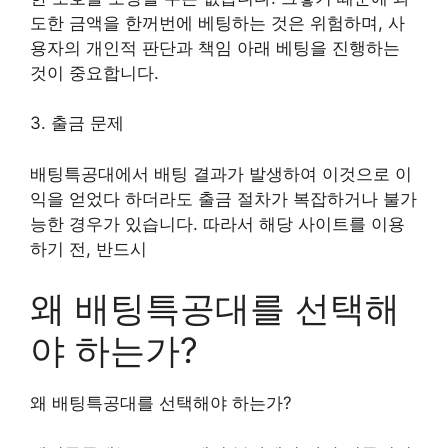
도한 금액을 한꺼번에 베팅하는 것은 위험하며, 사
용자의 개인적 판단과 책임 아래 베팅을 진행하는
것이 중요합니다.
3. 출금 문제
배팅특공대에서 배팅 결과가 발생하여 이것으로 이
익을 얻었다 하더라도 출금 절차가 복잡하거나 불가
능한 경우가 있습니다. 따라서 해당 사이트를 이용
하기 전, 반드시
왜 배팅특공대를 선택해
야 하는가?
왜 배팅특공대를 선택해야 하는가?