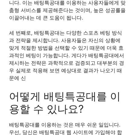
니다. 이는 배팅특공대를 이용하는 사용자들에게 맞
춤형 서비스를 제공해준다는 것이며, 높은 성공률을
이끌어내는 데 큰 도움이 됩니다.
세 번째로, 배팅특공대는 다양한 스포츠 베팅 방식
과 전략을 제시합니다. 사용자들은 자신의 상황에
맞게 적절한 방법을 선택할 수 있기 때문에 더욱 효
과적인 베팅이 가능합니다. 게다가 배팅특공대에서
제시하는 전략은 과학적으로 검증되고 대부분의 경
우 실제로 적용해 보면 예상대로 결과가 나오기 때
문에 신
어떻게 배팅특공대를 이
용할 수 있나요?
배팅특공대를 이용하는 것은 매우 쉬운 일입니다.
우선, 당신은 배팅특공대 웹 사이트에 가입해야 합