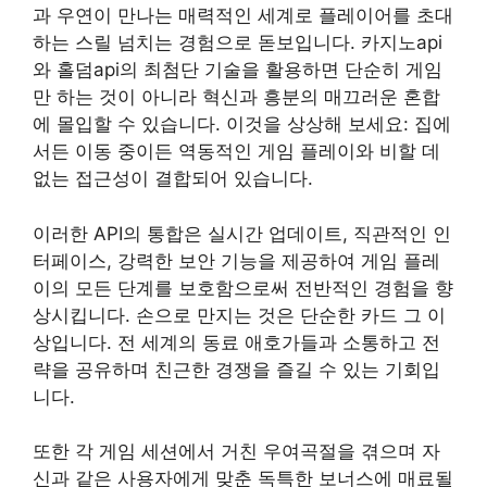
과 우연이 만나는 매력적인 세계로 플레이어를 초대
하는 스릴 넘치는 경험으로 돋보입니다. 카지노api
와 홀덤api의 최첨단 기술을 활용하면 단순히 게임
만 하는 것이 아니라 혁신과 흥분의 매끄러운 혼합
에 몰입할 수 있습니다. 이것을 상상해 보세요: 집에
서든 이동 중이든 역동적인 게임 플레이와 비할 데
없는 접근성이 결합되어 있습니다.
이러한 API의 통합은 실시간 업데이트, 직관적인 인
터페이스, 강력한 보안 기능을 제공하여 게임 플레
이의 모든 단계를 보호함으로써 전반적인 경험을 향
상시킵니다. 손으로 만지는 것은 단순한 카드 그 이
상입니다. 전 세계의 동료 애호가들과 소통하고 전
략을 공유하며 친근한 경쟁을 즐길 수 있는 기회입
니다.
또한 각 게임 세션에서 거친 우여곡절을 겪으며 자
신과 같은 사용자에게 맞춘 독특한 보너스에 매료될