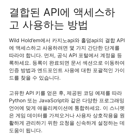
결합된 API에 액세스하
고 사용하는 방법
Wild Hold’em에서 카지노api와 홀덤api의 결합 API
에 액세스하고 사용하려면 몇 가지 간단한 단계를
따라야 합니다. 먼저, 공식 API 포털에서 계정을 등
록하세요. 등록이 완료되면 문서 섹션으로 이동하여
인증 방법과 엔드포인트 사용에 대한 포괄적인 가이
드를 찾을 수 있습니다.
고유한 API 키를 얻은 후, 제공된 코딩 예제를 따라
Python 또는 JavaScript와 같은 다양한 프로그래밍
언어에 맞게 애플리케이션에 통합하세요. 이 스니펫
은 게임 데이터를 가져오거나 사용자 상호작용을 원
활하게 관리하기 위한 요청을 신속하게 설정하는 데
도움이 됩니다.