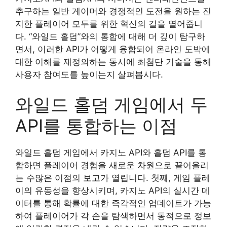
추구하는 일반 게이머와 경쟁적인 도전을 원하는 진
지한 플레이어 모두를 위한 혁신의 길을 열어줍니
다. “와일드 홀덤”와의 통합에 대해 더 깊이 탐구하
면서, 이러한 API가 어떻게 융합되어 온라인 도박에
대한 이해를 재정의하는 동시에 최첨단 기술을 통해
사용자 참여도를 높이는지 살펴봅시다.
와일드 홀덤 게임에서 두
API를 통합하는 이점
와일드 홀덤 게임에서 카지노 API와 홀덤 API를 통
합하면 플레이어 경험을 새로운 차원으로 끌어올리
는 수많은 이점의 보고가 열립니다. 첫째, 게임 플레
이의 유동성을 향상시키며, 카지노 API의 실시간 데
이터를 통해 확률에 대한 즉각적인 업데이트가 가능
하여 플레이어가 각 손을 탐색하면서 동적으로 정보