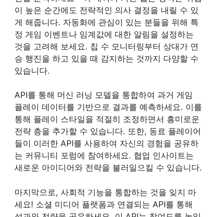
이 높은 순간에도 전략적인 의사 결정을 내릴 수 있
게 해줍니다. 자동화에 관심이 있는 분들을 위해 특
정 게임 이벤트나 임계값에 대한 알림을 설정하는
것을 고려해 보세요. 칩 수 모니터링부터 상대가 연
승 행진을 하고 있을 때 감지하는 것까지 다양할 수
있습니다.
API를 통해 머신 러닝 모델을 통합하여 과거 게임
플레이 데이터를 기반으로 결과를 예측하세요. 이를
통해 플레이 스타일을 적절히 조정하면서 흥미로운
전략 층을 추가할 수 있습니다. 또한, 동료 플레이어
들이 이러한 API를 사용하여 자신의 경험을 공유하
는 커뮤니티 포럼에 참여하세요. 협업 인사이트는
새로운 아이디어와 전략을 불러일으킬 수 있습니다.
마지막으로, 사회적 기능을 통합하는 것을 잊지 마
세요! 소셜 미디어 플랫폼과 연결되는 API를 통해
성과와 전략을 공유하세요. 이 API는 참여도를 높일