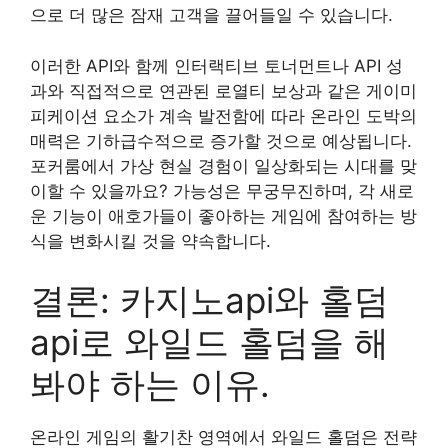
으로 더 많은 잠재 고객을 끌어들일 수 있습니다.
이러한 API와 함께 인터랙티브 토너먼트나 API 성
과와 직접적으로 연관된 로열티 보상과 같은 게이미
피케이션 요소가 계속 발전함에 따라 온라인 도박의
매력은 기하급수적으로 증가할 것으로 예상됩니다.
포커룸에서 가상 현실 경험이 일상화되는 시대를 맞
이할 수 있을까요? 가능성은 무궁무진하며, 각 새로
운 기능이 애호가들이 좋아하는 게임에 참여하는 방
식을 변화시킬 것을 약속합니다.
결론: 카지노api와 홀덤
api로 와일드 홀덤을 해
봐야 하는 이유.
온라인 게임의 활기찬 영역에서 와일드 홀덤은 전략