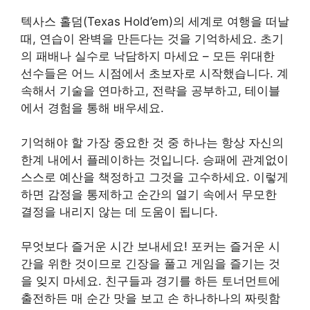
텍사스 홀덤(Texas Hold’em)의 세계로 여행을 떠날
때, 연습이 완벽을 만든다는 것을 기억하세요. 초기
의 패배나 실수로 낙담하지 마세요 – 모든 위대한
선수들은 어느 시점에서 초보자로 시작했습니다. 계
속해서 기술을 연마하고, 전략을 공부하고, 테이블
에서 경험을 통해 배우세요.
기억해야 할 가장 중요한 것 중 하나는 항상 자신의
한계 내에서 플레이하는 것입니다. 승패에 관계없이
스스로 예산을 책정하고 그것을 고수하세요. 이렇게
하면 감정을 통제하고 순간의 열기 속에서 무모한
결정을 내리지 않는 데 도움이 됩니다.
무엇보다 즐거운 시간 보내세요! 포커는 즐거운 시
간을 위한 것이므로 긴장을 풀고 게임을 즐기는 것
을 잊지 마세요. 친구들과 경기를 하든 토너먼트에
출전하든 매 순간 맛을 보고 손 하나하나의 짜릿함