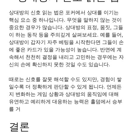
상대방의 신호 읽는 법은 포커에서 상대를 이기는
핵심 요소 중 하나입니다. 무엇을 말하지 않는 것이
중요한 경우가 많습니다. 상대방의 표정, 몸짓, 그들
이 하는 동작 등을 주의깊게 살펴보세요. 예를 들어,
상대방이 갑자기 자주 베팅을 시작한다면 그들이 손
에 좋은 카드가 있을 가능성이 높습니다. 반면에 계
속해서 천천히 결정을 내리고 고민하는 경우에는 자
신의 손에 확신하지 못한 것일 수도 있습니다.
때로는 신호를 잘못 해석할 수도 있지만, 경험이 쌓
일수록 더 정확하게 판단할 수 있게 됩니다. 언제든
지 변화하는 게임 상황과 상대방의 움직임에 대해
유연하고 예리하게 대응하는 능력은 홀덤에서 승부
를 거
결론