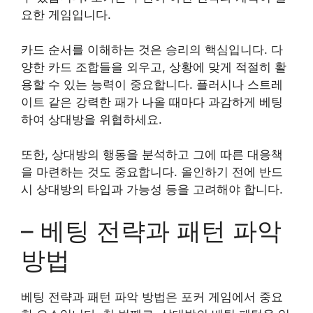
요한 게임입니다.
카드 순서를 이해하는 것은 승리의 핵심입니다. 다
양한 카드 조합들을 외우고, 상황에 맞게 적절히 활
용할 수 있는 능력이 중요합니다. 플러시나 스트레
이트 같은 강력한 패가 나올 때마다 과감하게 베팅
하여 상대방을 위협하세요.
또한, 상대방의 행동을 분석하고 그에 따른 대응책
을 마련하는 것도 중요합니다. 올인하기 전에 반드
시 상대방의 타입과 가능성 등을 고려해야 합니다.
– 베팅 전략과 패턴 파악
방법
베팅 전략과 패턴 파악 방법은 포커 게임에서 중요