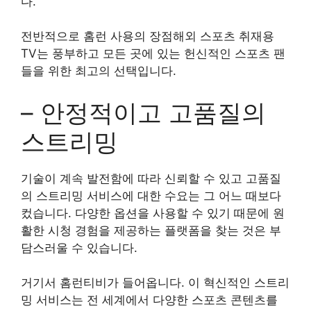
다.
전반적으로 홈런 사용의 장점해외 스포츠 취재용
TV는 풍부하고 모든 곳에 있는 헌신적인 스포츠 팬
들을 위한 최고의 선택입니다.
– 안정적이고 고품질의
스트리밍
기술이 계속 발전함에 따라 신뢰할 수 있고 고품질
의 스트리밍 서비스에 대한 수요는 그 어느 때보다
컸습니다. 다양한 옵션을 사용할 수 있기 때문에 원
활한 시청 경험을 제공하는 플랫폼을 찾는 것은 부
담스러울 수 있습니다.
거기서 홈런티비가 들어옵니다. 이 혁신적인 스트리
밍 서비스는 전 세계에서 다양한 스포츠 콘텐츠를