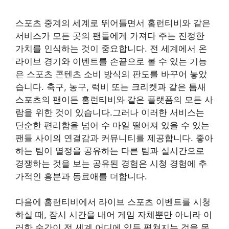
스포츠 중계의 세계로 뛰어들면서 홈런티비와 같은
서비스가 모든 곳의 팬들에게 가져다 주는 진정한
가치를 인식하는 것이 중요합니다. 전 세계에서 온
라이브 경기와 이벤트를 손끝으로 볼 수 있는 기능
은 스포츠 콘텐츠 소비 방식의 판도를 바꾸어 놓았
습니다. 축구, 농구, 럭비 또는 크리켓과 같은 틈새
스포츠의 팬이든 홈런티비와 같은 플랫폼의 모든 사
람을 위한 것이 있습니다.그러나 이러한 서비스는
단순한 편리함을 넘어 수 마일 떨어져 있을 수 있는
팬들 사이의 연결감과 커뮤니티를 제공합니다. 좋아
하는 팀이 열정을 공유하는 다른 팀과 실시간으로
경쟁하는 것을 보는 공유된 경험은 시청 경험에 추
가적인 흥분과 동료애를 더합니다.
다음에 홈런티비에서 라이브 스포츠 이벤트를 시청
하실 때, 잠시 시간을 내어 게임 자체뿐만 아니라 이
러한 순간이 전 세계 어디에 있든 펼쳐지는 것을 목