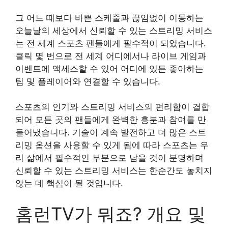
그 어느 때보다 바쁜 스케줄과 끊임없이 이동하는
오늘날의 세상에서 신뢰할 수 있는 스트리밍 서비스
는 전 세계 스포츠 팬들에게 필수적이 되었습니다.
클릭 몇 번으로 전 세계 어디에서나 라이브 게임과
이벤트에 액세스할 수 있어 어디에 있든 좋아하는
팀 및 플레이어와 연결할 수 있습니다.
스포츠의 인기와 스트리밍 서비스의 편리함이 결합
되어 모든 곳의 팬들에게 완벽한 흥분과 참여를 만
들어냈습니다. 기술이 계속 발전하고 더 많은 스트
리밍 옵션을 사용할 수 있게 됨에 따라 스포츠는 우
리 삶에서 필수적인 부분으로 남을 것이 분명하며
신뢰할 수 있는 스트리밍 서비스는 한순간도 놓치지
않는 데 핵심이 될 것입니다.
홈런TV가 뭐죠? 개요 및