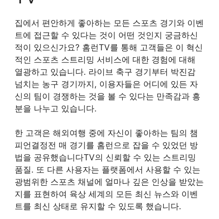
집에서 편안하게 좋아하는 모든 스포츠 경기와 이벤
트에 접근할 수 있다는 것이 어떤 것인지 궁금하신
적이 있으신가요? 홈런TV를 통해 고객들은 이 혁신
적인 스포츠 스트리밍 서비스에 대한 경험에 대해
열광하고 있습니다. 라이브 축구 경기부터 박진감
넘치는 농구 경기까지, 이용자들은 어디에 있든 자
신의 팀이 경쟁하는 것을 볼 수 있다는 만족감과 흥
분을 나누고 있습니다.
한 고객은 해외여행 중에 자신이 좋아하는 팀의 챔
피언결정전 매 경기를 홈런으로 잡을 수 있었던 방
법을 공유했습니다TV의 신뢰할 수 있는 스트리밍
품질. 또 다른 사용자는 플랫폼에서 사용할 수 있는
광범위한 스포츠 채널에 얼마나 깊은 인상을 받았는
지를 표현하여 육상 세계의 모든 최신 뉴스와 이벤
트를 최신 상태로 유지할 수 있도록 했습니다.