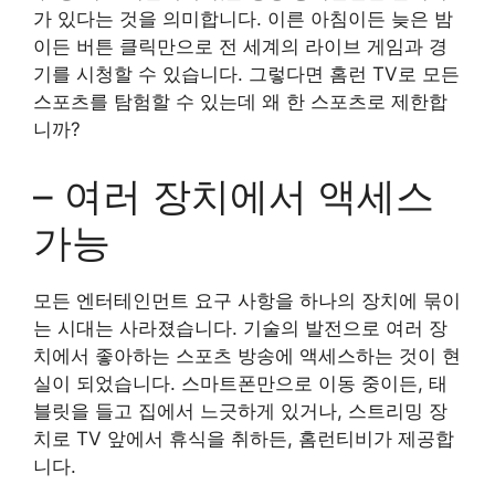
가 있다는 것을 의미합니다. 이른 아침이든 늦은 밤
이든 버튼 클릭만으로 전 세계의 라이브 게임과 경
기를 시청할 수 있습니다. 그렇다면 홈런 TV로 모든
스포츠를 탐험할 수 있는데 왜 한 스포츠로 제한합
니까?
– 여러 장치에서 액세스
가능
모든 엔터테인먼트 요구 사항을 하나의 장치에 묶이
는 시대는 사라졌습니다. 기술의 발전으로 여러 장
치에서 좋아하는 스포츠 방송에 액세스하는 것이 현
실이 되었습니다. 스마트폰만으로 이동 중이든, 태
블릿을 들고 집에서 느긋하게 있거나, 스트리밍 장
치로 TV 앞에서 휴식을 취하든, 홈런티비가 제공합
니다.